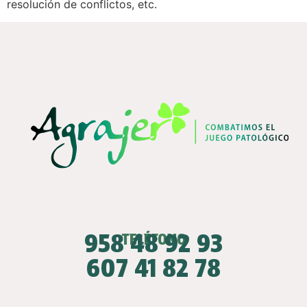
resolución de conflictos, etc.
958 48 92 93
TELÉFONO
607 41 82 78